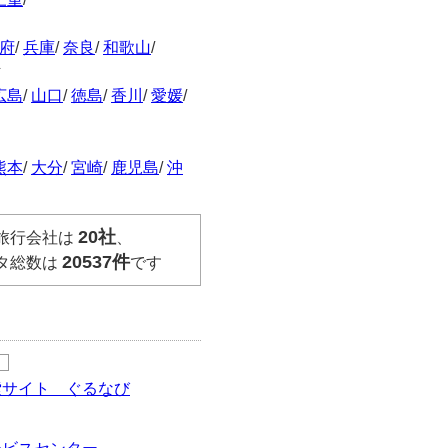
府
/
兵庫
/
奈良
/
和歌山
/
方
広島
/
山口
/
徳島
/
香川
/
愛媛
/
熊本
/
大分
/
宮崎
/
鹿児島
/
沖
20社
旅行会社は
、
20537件
タ総数は
です