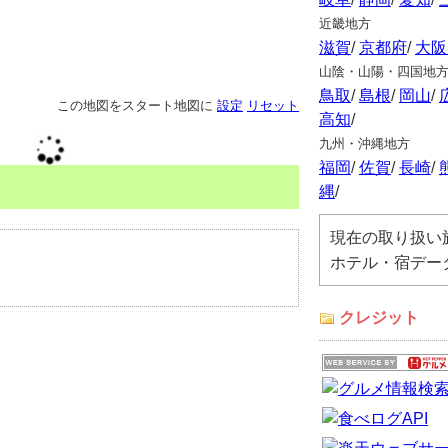
近畿地方
滋賀
/
京都府
/
大阪
山陰・山陽・四国地
鳥取
/
島根
/
岡山
/
この地図をスタート地図に
設定
リセット
高知
/
九州・沖縄地方
福岡
/
佐賀
/
長崎
/
縄
/
現在の取り扱い
ホテル・宿デー
クレジット