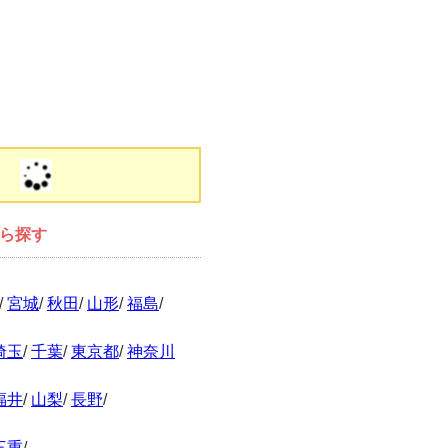
から探す
/
宮城
/
秋田
/
山形
/
福島
/
埼玉
/
千葉
/
東京都
/
神奈川
福井
/
山梨
/
長野
/
三重
/