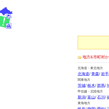
地方&市町村
北海道・東北地方
北海道
/
青森
/
岩手
関東地方
茨城
/
栃木
/
群馬
/
甲信越・北陸地方
新潟
/
富山
/
石川
/
東海地方
岐阜
/
静岡
/
愛知
/